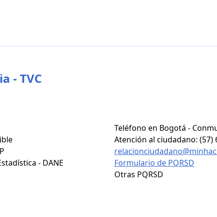
a - TVC
Teléfono en Bogotá - Conmu
ible
Atención al ciudadano: (57) 
NP
relacionciudadano@minhac
stadística - DANE
Formulario de PQRSD
Otras PQRSD