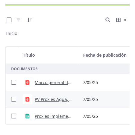
0 de 3 Artículos seleccionados/as
Inicio
Título
Fecha de publicación
Selección del elemento
DOCUMENTOS
Marco general de los proxies para la implementación de la TVC
7/05/25
PV Proxies Agua, Transporte y AFOLU
7/05/25
Proxies implementación TVC_VF.xlsm
7/05/25