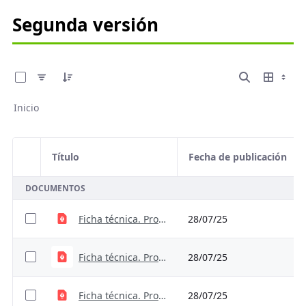
Segunda versión
0 de 7 Artículos seleccionados/as
Inicio
Título
Fecha de publicación
Selección del elemento
DOCUMENTOS
Ficha técnica. Proxy_ValoraciónResiduos
28/07/25
Ficha técnica. Proxy_TecnologíasRiego
28/07/25
Ficha técnica. Proxy_EstrésHídrico.cleaned
28/07/25