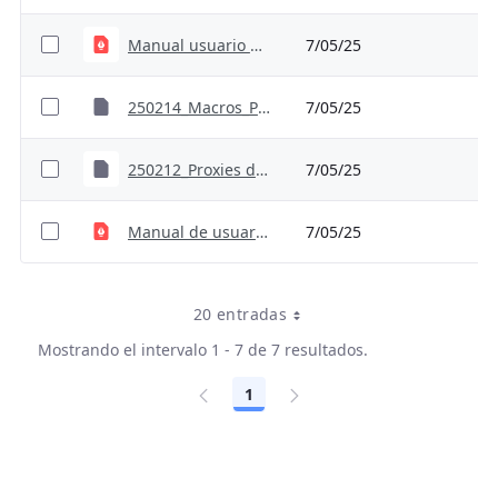
Manual usuario dimension ambiental residuos para sector agricultura
7/05/25
250214_Macros_Proxies dimensión ambiental residuos para sector agricultura
7/05/25
250212_Proxies dimensión residuos y recurso hidríco para el sector agricultura
7/05/25
Manual de usuario dimensión de residuos y recurso hídrico
7/05/25
20 entradas
Mostrando el intervalo 1 - 7 de 7 resultados.
1
Página