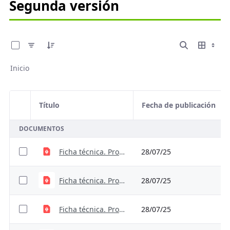
Segunda versión
0 de 7 Artículos seleccionados/as
Inicio
Título
Fecha de publicación
Selección del elemento
DOCUMENTOS
Ficha técnica. Proxy_ValoraciónResiduos
28/07/25
Ficha técnica. Proxy_TecnologíasRiego
28/07/25
Ficha técnica. Proxy_EstrésHídrico.cleaned
28/07/25