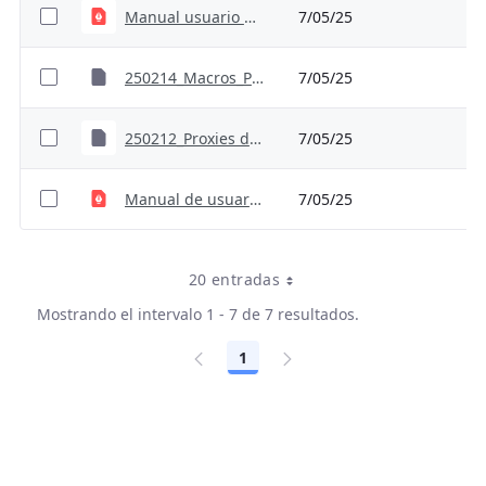
Manual usuario dimension ambiental residuos para sector agricultura
7/05/25
250214_Macros_Proxies dimensión ambiental residuos para sector agricultura
7/05/25
250212_Proxies dimensión residuos y recurso hidríco para el sector agricultura
7/05/25
Manual de usuario dimensión de residuos y recurso hídrico
7/05/25
20 entradas
Mostrando el intervalo 1 - 7 de 7 resultados.
1
Página