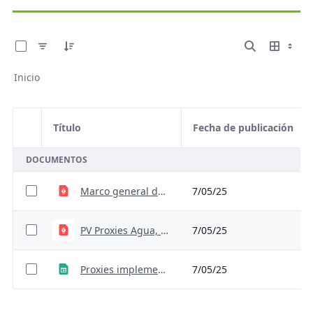
0 de 3 Artículos seleccionados/as
Inicio
Título
Fecha de publicación
Selección del elemento
DOCUMENTOS
Marco general de los proxies para la implementación de la TVC
7/05/25
PV Proxies Agua, Transporte y AFOLU
7/05/25
Proxies implementación TVC_VF.xlsm
7/05/25