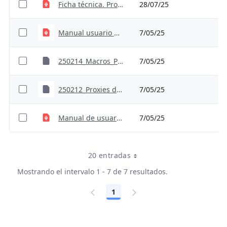
Ficha técnica. Proxy_EstrésHídrico.cleaned
28/07/25
27
Manual usuario dimension ambiental residuos para sector agricultura
7/05/25
13
250214_Macros_Proxies dimensión ambiental residuos para sector agricultura
7/05/25
13
250212_Proxies dimensión residuos y recurso hidríco para el sector agricultura
7/05/25
39
Manual de usuario dimensión de residuos y recurso hídrico
7/05/25
40
20 entradas
Mostrando el intervalo 1 - 7 de 7 resultados.
1
Página