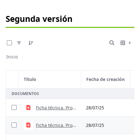
Segunda versión
0 de 7 Artículos seleccionados/as
Inicio
Título
Fecha de creación
De
Selección del elemento
DOCUMENTOS
Ficha técnica. Proxy_ValoraciónResiduos
28/07/25
32
Ficha técnica. Proxy_TecnologíasRiego
28/07/25
28