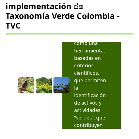
implementación de
los efectos del
cambio
Taxonomía Verde Colombia -
climático, las
TVC
Taxonomías
Verdes surgen
como una
herramienta,
basadas en
criterios
científicos,
que permiten
la
identificación
de activos y
actividades
“verdes”, que
contribuyen
sustancialmen